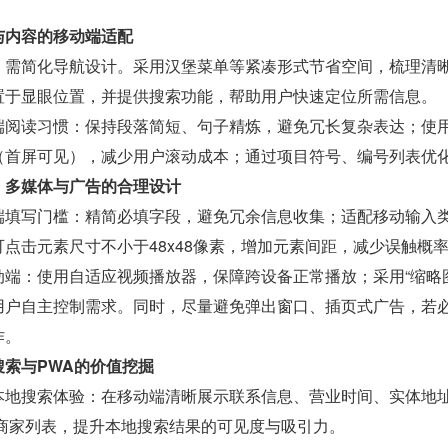
与内容的移动端适配
，需简化导航设计。采用汉堡菜单等紧凑形式节省空间，梳理清
置于显眼位置，并提供搜索功能，帮助用户快速定位所需信息。
端阅读习惯：保持段落简短、句子精炼，避免冗长复杂表达；使
（首屏可见），减少用户滚动成本；通过项目符号、编号列表优
、多媒体与广告的合理设计
端填写门槛：精简必填字段，避免冗余信息收集；适配移动输入
点击元素尺寸不小于48x48像素，增加元素间距，减少误触概
动端：使用自适应视频播放器，保障跨设备正常播放；采用“缩略
用户自主控制需求。同时，尽量避免弹出窗口、插页式广告，若
作。
索与PWA的价值挖掘
本地搜索体验：在移动端清晰展示联系信息、营业时间、实体地
我的商家列表，提升本地搜索结果的可见度与吸引力。