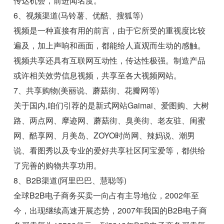
传达机会，前进闻名度。
6、视频渠道(马铃薯、优酷、搜狐等)
视频是一种直接有用的前言，由于它所受的重视度比较
遍及，加上声响和画面，都能给人直观而生动的感触。
视频共享还具有互联网互动性，传达性极强。制造产品
或许相关效劳信息视频，共享至各大视频网站。
7、共享购物(美丽说、蘑菇街、花瓣网等)
关于国内,咱们引荐的是新式网站Gaimai、爱图购、大树
路、两点网、摩迹网、蘑菇街、臭美街、老友驻、闺蜜
网、酷享网、月美岛、ZOYO时尚网、辣妈说、潮男
说、看图秀以及专业的爱好共享社区阿宝爱等，都供给
了完善的购物共享功用。
8、B2B渠道(阿里巴巴、慧聪等)
全球B2B电子商务买卖一向占有主导地位，2002年至
今，出现继续高速开展态势，2007年我国的B2B电子商