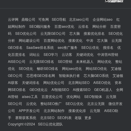
云评网
鼎顺公司
可鱼网
SEO导航
北京seo公司
企业网站seo
红
姐网站制作
SEO顾问服务
百度seo优化
云排名
网站分析
百度密
码
SEO优化公司
云无限GEO公司
芯大脑
搜索优化排名
SEO优化
分析
网站建设公司
百度网站优化
搜索优化
中涛
芯大脑
云无限
GEO排名
SaaSwe排名系统
seo推广服务
SEO云优化
搜排名
优
化百度排名
词站云
SEO学习
云访客
关键词优化
中涛营AI营销
AISEO公司
云无限SEO排名
SEO营销
未来机器人
网站优化
整站
优化
SEO优化
畅听SEO排名
网站seo优化
网站SEO优化
艾迪顿
GEO公司
芯思维GEO排名网
智能体执行者
芯大脑GEO系统
艾迪顿
AI获客
关键词排名
网站优化公司
北京网站SEO
AISEO优化
资本
网SEO排名
GEO优化云
AI智能SEO
AI搜索SEO
GEO机器人
全网
AI营销
aiseo工具
百度优化公司
优化网站
SEO智能体
云无限
SEO公司
云优化
整站SEO推广
SEO云优化
北京云无限
微信开发
公司
APP开发公司
北京网站制作
搜索优化排
云无限
AISEO助
手
赛斯获客系统
北京SEO
SEO列表
老版
更多
Copyright ©2024
SEO云优化团队