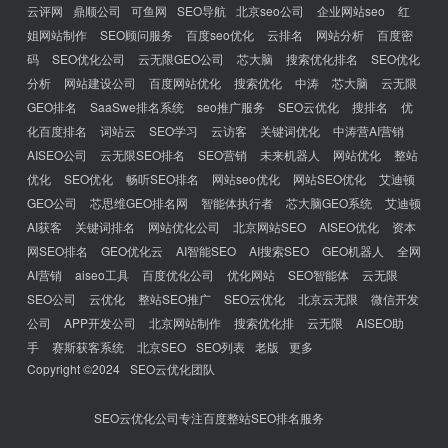
云评网
鼎顺公司
可鱼网
SEO导航
北京seo公司
企业网站seo
红
姐网站制作
SEO顾问服务
百度seo优化
云排名
网站分析
百度密
码
SEO优化公司
云无限GEO公司
芯大脑
搜索优化排名
SEO优化
分析
网站建设公司
百度网站优化
搜索优化
中涛
芯大脑
云无限
GEO排名
SaaSwe排名系统
seo推广服务
SEO云优化
搜排名
优
化百度排名
词站云
SEO学习
云访客
关键词优化
中涛营AI营销
AISEO公司
云无限SEO排名
SEO营销
未来机器人
网站优化
整站
优化
SEO优化
畅听SEO排名
网站seo优化
网站SEO优化
艾迪顿
GEO公司
芯思维GEO排名网
智能体执行者
芯大脑GEO系统
艾迪顿
AI获客
关键词排名
网站优化公司
北京网站SEO
AISEO优化
资本
网SEO排名
GEO优化云
AI智能SEO
AI搜索SEO
GEO机器人
全网
AI营销
aiseo工具
百度优化公司
优化网站
SEO智能体
云无限
SEO公司
云优化
整站SEO推广
SEO云优化
北京云无限
微信开发
公司
APP开发公司
北京网站制作
搜索优化排
云无限
AISEO助
手
赛斯获客系统
北京SEO
SEO列表
老版
更多
Copyright ©2024
SEO云优化团队
SEO云优化公司专注百度整站SEO排名服务