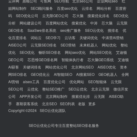
云评网
鼎顺公司
可鱼网
SEO导航
北京seo公司
企业网站seo
红
姐网站制作
SEO顾问服务
百度seo优化
云排名
网站分析
百度密
码
SEO优化公司
云无限GEO公司
芯大脑
搜索优化排名
SEO优化
分析
网站建设公司
百度网站优化
搜索优化
中涛
芯大脑
云无限
GEO排名
SaaSwe排名系统
seo推广服务
SEO云优化
搜排名
优
化百度排名
词站云
SEO学习
云访客
关键词优化
中涛营AI营销
AISEO公司
云无限SEO排名
SEO营销
未来机器人
网站优化
整站
优化
SEO优化
畅听SEO排名
网站seo优化
网站SEO优化
艾迪顿
GEO公司
芯思维GEO排名网
智能体执行者
芯大脑GEO系统
艾迪顿
AI获客
关键词排名
网站优化公司
北京网站SEO
AISEO优化
资本
网SEO排名
GEO优化云
AI智能SEO
AI搜索SEO
GEO机器人
全网
AI营销
aiseo工具
百度优化公司
优化网站
SEO智能体
云无限
SEO公司
云优化
整站SEO推广
SEO云优化
北京云无限
微信开发
公司
APP开发公司
北京网站制作
搜索优化排
云无限
AISEO助
手
赛斯获客系统
北京SEO
SEO列表
老版
更多
Copyright ©2024
SEO云优化团队
SEO云优化公司专注百度整站SEO排名服务