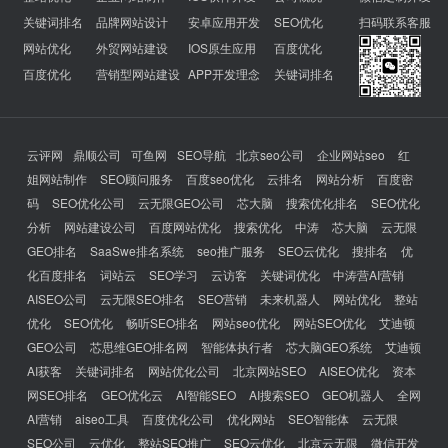
关键词排名
品牌网站设计
安卓应用开发
SEO优化
扫码联系客服
网站优化
外贸网站建设
IOS原生应用
百度优化
百度优化
营销型网站建设
APP开发理念
关键词排名
云评网
鼎顺公司
可鱼网
SEO导航
北京seo公司
企业网站seo
红
姐网站制作
SEO顾问服务
百度seo优化
云排名
网站分析
百度密
码
SEO优化公司
云无限GEO公司
芯大脑
搜索优化排名
SEO优化
分析
网站建设公司
百度网站优化
搜索优化
中涛
芯大脑
云无限
GEO排名
SaaSwe排名系统
seo推广服务
SEO云优化
搜排名
优
化百度排名
词站云
SEO学习
云访客
关键词优化
中涛营AI营销
AISEO公司
云无限SEO排名
SEO营销
未来机器人
网站优化
整站
优化
SEO优化
畅听SEO排名
网站seo优化
网站SEO优化
艾迪顿
GEO公司
芯思维GEO排名网
智能体执行者
芯大脑GEO系统
艾迪顿
AI获客
关键词排名
网站优化公司
北京网站SEO
AISEO优化
资本
网SEO排名
GEO优化云
AI智能SEO
AI搜索SEO
GEO机器人
全网
AI营销
aiseo工具
百度优化公司
优化网站
SEO智能体
云无限
SEO公司
云优化
整站SEO推广
SEO云优化
北京云无限
微信开发