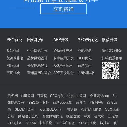
立刻咨询
SEO优化
网站制作
APP开发
SEO云优化
微信开发
整站优化
企业网站制作
IOS软件开发
公司概况
微信定制开发
关键词排名
品牌网站设计
安卓应用开发
SEO优化
扫码联系客服
网站优化
外贸网站建设
IOS原生应用
百度优化
百度优化
营销型网站建设
APP开发理念
关键词排名
云评网
鼎顺公司
可鱼网
SEO导航
北京seo公司
企业网站seo
红
姐网站制作
SEO顾问服务
百度seo优化
云排名
网站分析
百度密
码
SEO优化公司
云无限GEO公司
芯大脑
搜索优化排名
SEO优化
分析
网站建设公司
百度网站优化
搜索优化
中涛
芯大脑
云无限
GEO排名
SaaSwe排名系统
seo推广服务
SEO云优化
搜排名
优