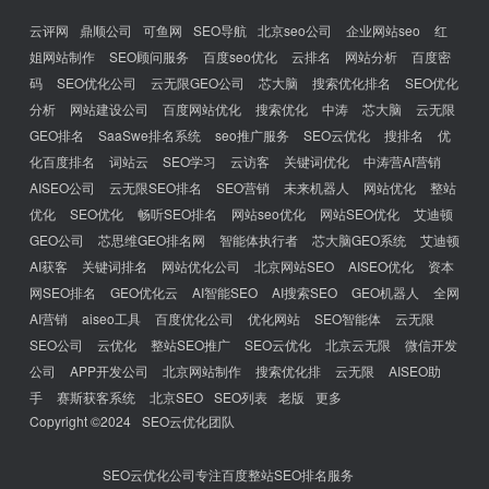
云评网
鼎顺公司
可鱼网
SEO导航
北京seo公司
企业网站seo
红
姐网站制作
SEO顾问服务
百度seo优化
云排名
网站分析
百度密
码
SEO优化公司
云无限GEO公司
芯大脑
搜索优化排名
SEO优化
分析
网站建设公司
百度网站优化
搜索优化
中涛
芯大脑
云无限
GEO排名
SaaSwe排名系统
seo推广服务
SEO云优化
搜排名
优
化百度排名
词站云
SEO学习
云访客
关键词优化
中涛营AI营销
AISEO公司
云无限SEO排名
SEO营销
未来机器人
网站优化
整站
优化
SEO优化
畅听SEO排名
网站seo优化
网站SEO优化
艾迪顿
GEO公司
芯思维GEO排名网
智能体执行者
芯大脑GEO系统
艾迪顿
AI获客
关键词排名
网站优化公司
北京网站SEO
AISEO优化
资本
网SEO排名
GEO优化云
AI智能SEO
AI搜索SEO
GEO机器人
全网
AI营销
aiseo工具
百度优化公司
优化网站
SEO智能体
云无限
SEO公司
云优化
整站SEO推广
SEO云优化
北京云无限
微信开发
公司
APP开发公司
北京网站制作
搜索优化排
云无限
AISEO助
手
赛斯获客系统
北京SEO
SEO列表
老版
更多
Copyright ©2024
SEO云优化团队
SEO云优化公司专注百度整站SEO排名服务